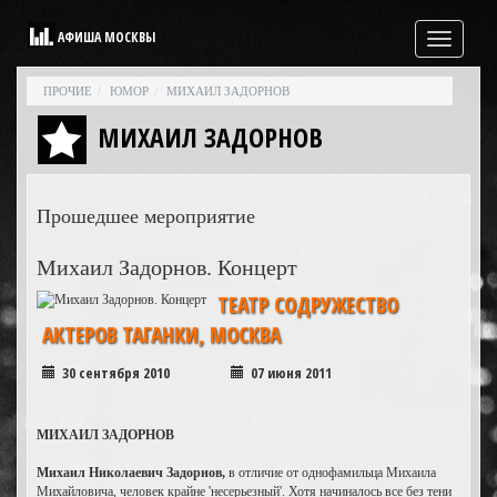
АФИША МОСКВЫ
Свернутая
навигация
ПРОЧИЕ
ЮМОР
МИХАИЛ ЗАДОРНОВ
МИХАИЛ ЗАДОРНОВ
Прошедшее мероприятие
Михаил Задорнов. Концерт
ТЕАТР СОДРУЖЕСТВО
АКТЕРОВ ТАГАНКИ, МОСКВА
30 сентября 2010
07 июня 2011
МИХАИЛ ЗАДОРНОВ
Михаил Николаевич Задорнов,
в отличие от однофамильца Михаила
Михайловича, человек крайне 'несерьезный'. Хотя начиналось все без тени