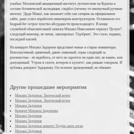
улыбки: Московский авиационный институт, путешествие на Курилы в
составе ботанической экспедиции, гандбол (почему-то именуемый ручным
мячом). 'Дядя Миша', как называет себя сам сатирик на официальном
сайте, даже успел поработать инженером-конструктором. Остановило его
бодрый бег острое чувство абсурдности происходящего. В конце
служебной объяснительной записки Михаил Николаевич черкнул 'Целую!',
а ведущий инженер, не читая, завизировал: 'Одобряю'. Это стало, видимо,
последней каплей.
На концерте Михаил Задорнов представит новые и старые миниатюры.
Невозмутимый, циничный, давно знакомый, зорко следящий за
реальностью - не надейтесь, от него не скроется ни один ляп, не важно, кем
допущенный. 'Утром в газете, вечером в куплете', как раньше говорили. И
публика доверяет Задорнову. Он человек проверенный, не обманет.
Другие прошедшие мероприятия
Михаил Задорнов. Творческий вечер
Михаил Задорнов. Творческий вечер
Михаил Задорнов
Концерт Михаила Задорнова
Михаил Задорнов
Михаил Задорнов
Михаил Задорнов концерт Трудно жить легко
Михаил Задорнов