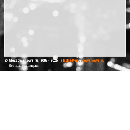
© MoscowShows.ru, 2007 - 2026 :
afisha@moscowshows.ru
Все права защищены