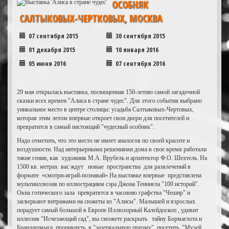
ОСОБНЯК
САЛТЫКОВЫХ-ЧЕРТКОВЫХ, МОСКВА
07 сентября 2015
30 сентября 2015
01 декабря 2015
10 января 2016
05 июня 2016
07 сентября 2016
29 мая открылась выставка, посвященная 150-летию самой загадочной
сказки всех времен "Алиса в стране чудес". Для этого события выбрано
уникальное место в центре столицы: усадьба Салтыковых-Чертовых,
которая этим летом впервые откроет свои двери для посетителей и
превратится в самый настоящий "чудесный особняк".
Надо отметить, что это место не имеет аналогов по своей красоте и
воздушности. Над интерьерными решениями дома в свое время работали
такие гении, как художник М.А. Врубель и архитектор Ф.О. Шехтель. На
1500 кв. метрах вас ждут новые пространства для развлечений в
формате «смотри-играй-познавай».На выставке впервые представлена
мультииллюзия по иллюстрациям сэра Джона Тенниела "100 историй".
Окна готического зала превратятся в часовню графства "Чешир" и
засверкают витражами на сюжеты из "Алисы". Малышей и взрослых
порадует самый большой в Европе Иллюзорный Калейдоскоп , удивит
иллюзия "Исчезающий сад", вы сможете раскрыть тайну Бормаглота и
Брандашмыга, проникнуть в "зазеркальную призму", посетить "Музей