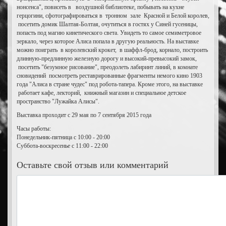
нонсенса", повисеть в воздушной библиотеке, побывать на кухне
герцогини, сфотографироваться в тронном зале Красной и Белой королев,
посетить домик Шалтая-Болтая, очутиться в гостях у Синей гусеницы,
попасть под магию кинетического света. Увидеть то самое семиметровое
зеркало, через которое Алиса попала в другую реальность. На выставке
можно поиграть в королевский крокет, в шаффл-брод, корнало, построить
длинную-предлинную железную дорогу и высокий-превысокий замок,
посетить "безумное рисование", преодолеть лабиринт линий, в комнате
сновидений посмотреть реставрированные фрагменты немого кино 1903
года "Алиса в стране чудес" под робота-тапера. Кроме этого, на выставке
работает кафе, лекторий, книжный магазин и специальное детское
пространство "Лужайка Алисы".
Выставка проходит с 29 мая по 7 сентября 2015 года
Часы работы:
Понедельник-пятница с 10:00 - 20:00
Суббота-воскресенье с 11:00 - 22:00
Оставьте свой отзыв или комментарий