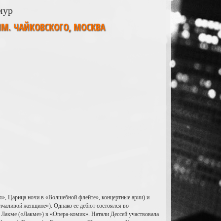
мур
М. ЧАЙКОВСКОГО, МОСКВА
я», Царица ночи в «Волшебной флейте», концертные арии) и
лчаливой женщине»). Однако ее дебют состоялся во
 Лакме («Лакме») в «Опера-комик». Натали Дессей участвовала