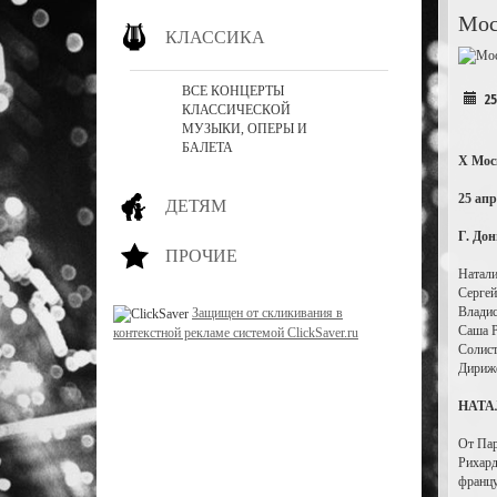
Мос
КЛАССИКА
ВСЕ КОНЦЕРТЫ
25
КЛАССИЧЕСКОЙ
МУЗЫКИ, ОПЕРЫ И
БАЛЕТА
X Мос
25 ап
ДЕТЯМ
Г. До
ПРОЧИЕ
Натали
Сергей
Владис
Защищен от скликивания в
Саша Р
контекстной рекламе системой ClickSaver.ru
Солист
Дириж
НАТА
От Пар
Рихард
францу