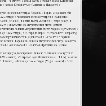
елии («Гамлет») в Гранд-театре в Женеве, театре Капитолия
не и партию Цербинетты («Ариадна на Наксосе») в
ула») в оперных театрах Лозанны и Бордо, миланском «Ла
Ламмермур» в Чикагском оперном театре и в итальянской
Манон («Манон») в Гранд-театре Женеве и «Театро Лисеу» в
«Ромео и Джульетта») в Метрополитен-опера; Памина
 Елисейских полей и Метрополитен-опера; Мария («Дочь полка»)
ия ди Ламмермур») в «Опера де Пари», Метрополитен-опера под
 в партии Виолетты («Травиата») в Санта-Фе и в партиях
ов певицы - Офелия и Лючия в Метрополитен-опера; Виолетта
мина («Сомнамбула») и Виолетта («Травиата») в Венской
еет обширную дискографию. В числе ее записей: «Концертные
» (EMI Classics), «Митридат, царь Понтийский» (DECCA), «Сказки
 Classics), «Лючия ди Ламмермур» (Virgin Classics) и Amor