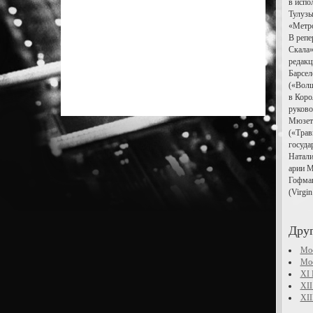
в испо
Тулузы
«Метро
В репе
Скала»
редакц
Барсел
(«Волш
в Коро
руково
Мюзетт
(«Трав
госуда
Натали
арии М
Гофман
(Virgin
Дру
Мос
Мос
XI 
XII
XII