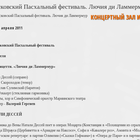
ковский Пасхальный фестиваль. Лючия ди Ламмер
КОНЦЕРТНЫЙ ЗАЛ И
 апреля 2011
ковский Пасхальный фестиваль
реля
ницетти. «Лючия ди Ламмермур»
 Дессей (сопрано)
 Скороходов (тенор)
лав Сулимский (баритон)
еккерт (стеклянная гармоника)
ы, хор и Симфонический оркестр Мариинского театра
ер -
Валерий Гергиев
ЛИ ДЕССЕЙ
ижа до Вены Натали Дессей поет в операх Моцарта (Констанция в «Похищении из серал
а Штрауса (Цербинетта в «Ариадне на Наксосе», Софи в «Кавалере роз», Аминта в «Мо
зском репертуаре: в партии Олимпии («Сказки Гофмана») в «Опера де Пари» и в партии